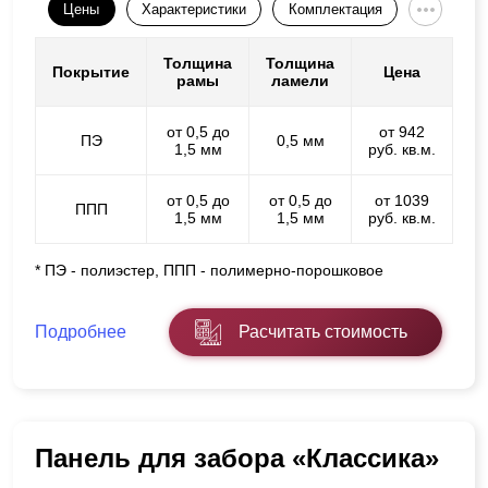
Цены
Характеристики
Комплектация
Толщина
Толщина
Покрытие
Цена
рамы
ламели
от 0,5 до
от 942
ПЭ
0,5 мм
1,5 мм
руб. кв.м.
от 0,5 до
от 0,5 до
от 1039
ППП
1,5 мм
1,5 мм
руб. кв.м.
* ПЭ - полиэстер, ППП - полимерно-порошковое
Подробнее
Расчитать стоимость
Панель для забора «Классика»