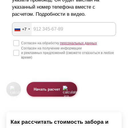
указанный номер телефона вместе с
оцинкованная сталь устойчива к воздействию
расчетом. Подробности в видео.
влаги и коррозийным процессам;
полиэстер
и полимерно-порошковый слой
+7
защищают забор от выцветания и выгорания,
Согласен на обработку
персональных данных
устойчивы к воздействию атмосферных явлений;
Согласен на получение информации
и рекламных предложений (сможете отказаться в любое
изделие не требует ежегодного обслуживания,
время)
окрашивания, нанесения антикоррозийного слоя и
дополнительных вложений;
детали изготавливаются по индивидуальным
размерам и окрашиваются в выбранный цвет, что
Начать расчет
позволяет в любое время расширить зону
ограждения и добавить дополнительные
элементы.
Как рассчитать стоимость забора и
Монтаж декоративных панелей не составляет труда и в