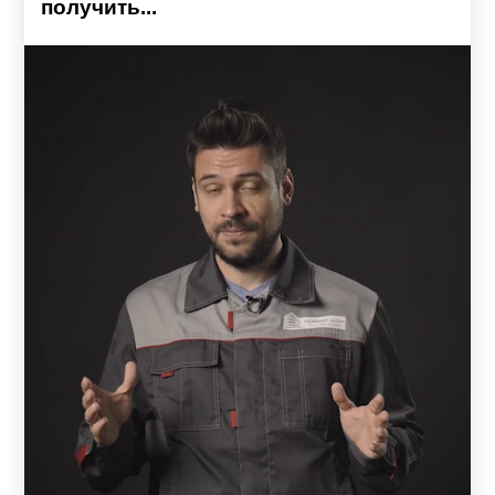
получить...
большинстве случаев не требует привлечения
квалифицированных специалистов. Это позволяет
значительно снизить расходы на установку забора.
Сборка не предполагает применения сварочных
аппаратов и технически сложных инструментов.
Поставляемые элементы конструкции изготовлены по
заданным размерам, окрашены и полностью готовы к
сборке. На конструктивных элементах сборных заборов
предусмотрены крепежные отверстия для фиксации
деталей между собой. К заказу прилагается инструкция с
точной последовательностью процесса сборки.
Конструкция панельных заборов
Основа конструкции — металлическая рама, состоящая