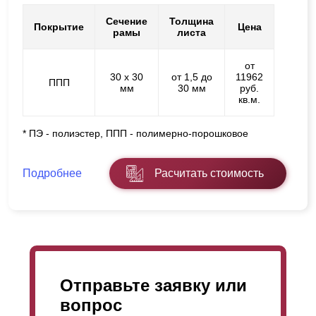
Сечение
Толщина
Покрытие
Цена
рамы
листа
от
30 х 30
от 1,5 до
11962
ППП
мм
30 мм
руб.
кв.м.
* ПЭ - полиэстер, ППП - полимерно-порошковое
Подробнее
Расчитать стоимость
Отправьте заявку или
вопрос