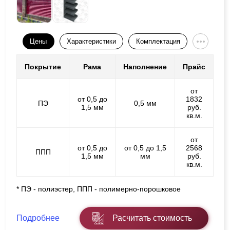
Цены
Характеристики
Комплектация
Покрытие
Рама
Наполнение
Прайс
от
от 0,5 до
1832
ПЭ
0,5 мм
1,5 мм
руб.
кв.м.
от
от 0,5 до
от 0,5 до 1,5
2568
ППП
1,5 мм
мм
руб.
кв.м.
* ПЭ - полиэстер, ППП - полимерно-порошковое
Подробнее
Расчитать стоимость