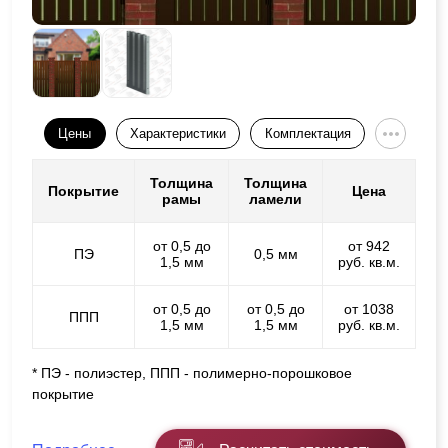
Цены
Характеристики
Комплектация
Толщина
Толщина
Покрытие
Цена
рамы
ламели
от 0,5 до
от 942
ПЭ
0,5 мм
1,5 мм
руб. кв.м.
от 0,5 до
от 0,5 до
от 1038
ППП
1,5 мм
1,5 мм
руб. кв.м.
* ПЭ - полиэстер, ППП - полимерно-порошковое
покрытие