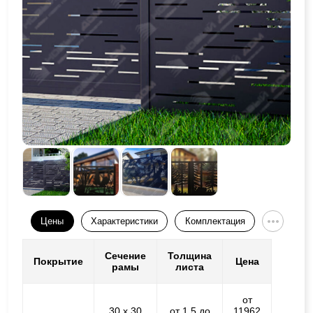
Цены
Характеристики
Комплектация
Сечение
Толщина
Покрытие
Цена
рамы
листа
от
30 х 30
от 1,5 до
11962