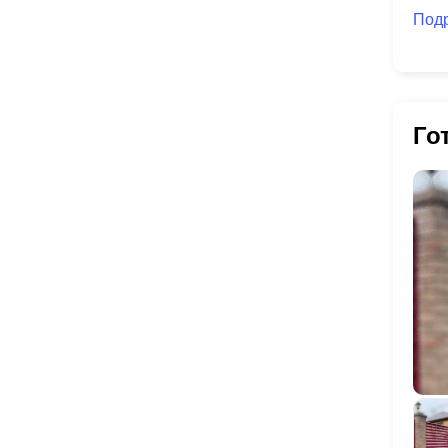
Под
Го