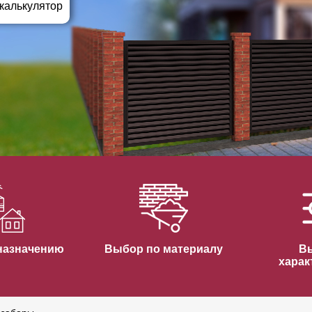
ВЫБОР ПО ХАРАКТЕРИСТИКАМ
 калькулятор
Горизонтальные заборы
Высокие заборы
Красивые, дизайнерские заборы
ВЫБОР ПО СПОСОБУ МОНТАЖА
Заборы под ключ
Готовые заборы
Комплекты заборов-лего "сделай сам"
Быстровозводимые заборы
назначению
Выбор по материалу
В
харак