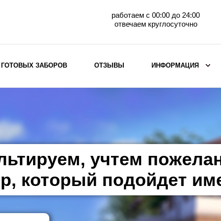
работаем с 00:00 до 24:00
отвечаем круглосуточно
 ГОТОВЫХ ЗАБОРОВ
ОТЗЫВЫ
ИНФОРМАЦИЯ
ВЫБОР ПО МАТЕРИАЛУ
Заборы с кирпичными столбами
Заборы из евроштакетника
горизонтального
льтируем, учтем пожела
Металлические заборы для дачи
Забор жалюзи с кирпичными столбами
р, который подойдет им
Металлические заборы
Металлические ограждения