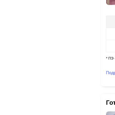
* ПЭ
Под
Го