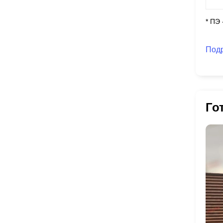
* ПЭ
Под
Го