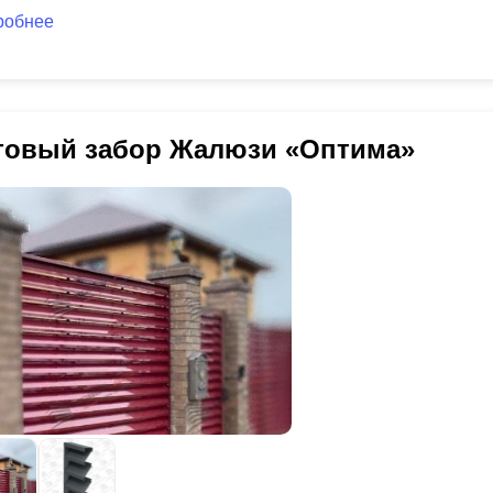
робнее
товый забор Жалюзи «Оптима»