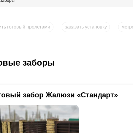
 заборы
ить готовый пролетами
заказать установку
метр
овые заборы
товый забор Жалюзи «Стандарт»