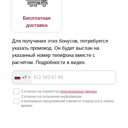
строительных организаций. Конструкция легко
устанавливается на кирпичные опоры без привлечения
Бесплатная
доставка
спецтехники. Сборка забора напоминает конструктор
лего, где соединить детали неправильно просто не
Для получения этих бонусов, потребуется
получится.
указать промокод. Он будет выслан на
Заборы изготавливаются по размерам заказчика и
указанный номер телефона вместе с
имеют технологические отверстия, что упрощает
расчетом. Подробности в видео.
процесс сборки. То есть, вам не придется ничего
высверливать самостоятельно. Также установка не
+7
требует сварки. Крепление поставляется вместе с
Согласен на обработку
персональных данных
продукцией. Если в процессе работы возникнут какие-
Согласен на получение информации
и рекламных предложений (сможете отказаться в любое
либо вопросы, наши специалисты готовы в любой
время)
момент предоставить консультацию по телефону или по
видеосвязи.