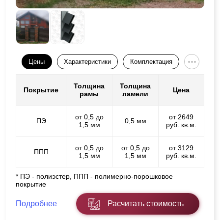
Цены
Характеристики
Комплектация
Толщина
Толщина
Покрытие
Цена
рамы
ламели
от 0,5 до
от 2649
ПЭ
0,5 мм
1,5 мм
руб. кв.м.
от 0,5 до
от 0,5 до
от 3129
ППП
1,5 мм
1,5 мм
руб. кв.м.
* ПЭ - полиэстер, ППП - полимерно-порошковое
покрытие
Подробнее
Расчитать стоимость