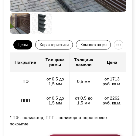
Цены
Характеристики
Комплектация
Толщина
Толщина
Покрытие
Цена
рамы
ламели
от 0,5 до
от 1713
ПЭ
0,5 мм
1,5 мм
руб. кв.м.
от 0,5 до
от 0,5 до
от 2262
ППП
1,5 мм
1,5 мм
руб. кв.м.
* ПЭ - полиэстер, ППП - полимерно-порошковое
покрытие