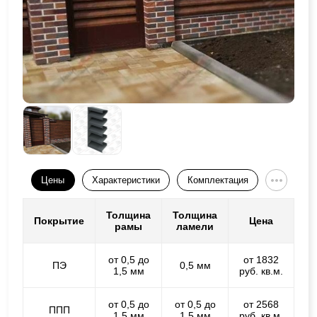
Цены
Характеристики
Комплектация
Толщина
Толщина
Покрытие
Цена
рамы
ламели
от 0,5 до
от 1832
ПЭ
0,5 мм
1,5 мм
руб. кв.м.
от 0,5 до
от 0,5 до
от 2568
ППП
1,5 мм
1,5 мм
руб. кв.м.