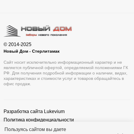
Вариант «Премиум» более объемный и
рельефный.
«Оптима» включает в себя простоту «Стандарта»
и брутальность «Премиум» .
© 2014-2025
Профиль «Люкс» напоминает форму половины овала.
Новый Дом - Стерлитамак
Этот вариант относится к двустороннему виду.
Сайт носит исключительно информационный характер и не
«Модерн» имеет форму профиля «домик». Благодаря
является публичной офертой, определяемой положениями ГК
РФ. Для получения подробной информации о наличии, видах,
этому, ограждение является двусторонним, то есть
характеристиках и стоимости услуг и товаров обращайтесь в
офис продаж.
выглядит одинаково с обеих сторон.
Профиль «Комби» выполнен в форме прямоугольника,
что придает забору объемность и солидность.
Разработка сайта
Lukevium
Ламели в конструкции расположены в горизонтальном
Политика конфиденциальности
положении. Так как высоту элементов выбирает
Пользовательское соглашение
Пользуясь сайтом вы даете
заказчик, это дает возможность создать свой