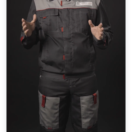
Конструкция забора устроена таким образом, что с
участка можно наблюдать за прилегающей к
забору территорией, а сам участок будет скрыт.
Кирпичный забор с данной моделью позволяет
проникать на участок солнечному свету и
способствует хорошей циркуляции воздуха, что
благотворно влияет на садовые растения.
Конструкция не требует дополнительной отделки.
Забор нужно один раз установить и пользоваться
долгие годы. Нет необходимости подкрашивать и
что-то ремонтировать.
При механическом повреждении конструкции, не
нужно переустанавливать весь забор, достаточно
заменить испорченную ламель.
Кирпичные опоры долговечны и прочны.