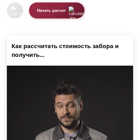
Почему именно жалюзи
Начать расчет
Визуально конструкция напоминает закрытые
занавески. Важным моментом является использование
металлических ламелей, так как этот материал
Как рассчитать стоимость забора и
прослужит гораздо дольше, нежели дерево или
получить...
профнастил.
Заборы выполняются из высокопрочного металла.
Толщина стали, из которой выполнены элементы
конструкции, от 0,5 мм до 1,5 мм и имеет следующие
преимущества:
Конструкция из кирпичных опор и жалюзи
отличается надежностью, долговечностью и
эстетичным видом.