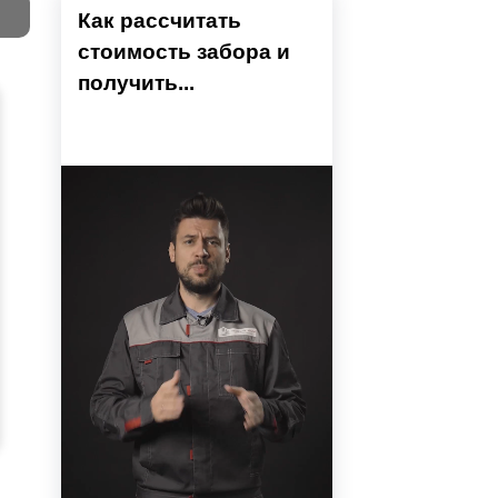
Как рассчитать
стоимость забора и
Тест
получить...
Секци
Высок
Наши 
Выбра
Вы
напол
показ
детски
преды
устан
не тр
Ошиби
модел
Тестов
Вы б
проем
высчи
монта
может
разр
столб
приме
поско
испол
забор
профи
вариа
ВНИ
Если с
Ранее 
оцени
преду
то мы
Чтобы
Провер
расхо
монта
секци
больш
в нео
разме
Если в
вариа
места
проём
порядо
посмо
Сог
дальн
Многи
Если 
помож
собра
нет, 
точны
самос
изгото
соста
отмет
метал
сдела
прост
профи
оконч
порош
Боль
расче
в цвет
инфо