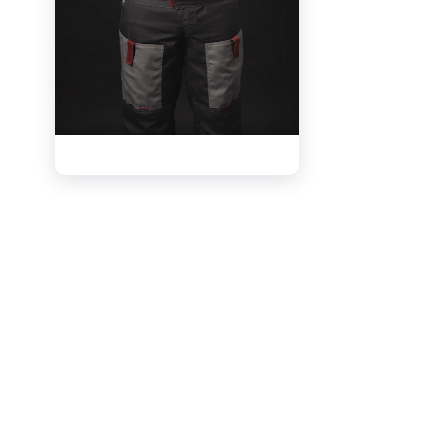
Вам о
видео
утверд
Узнай
в вид
Боль
инфо
видео