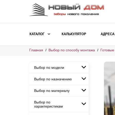
КАТАЛОГ
КАЛЬКУЛЯТОР
АДРЕСА
Главная
Выбор по способу монтажа
Готовые
ВЫБОР ПО МОДЕЛИ
Заборы Ранчо
Выбор по модели
Заборы Хай-тек
Заборы Классика
Выбор по назначению
Заборы Ранчо
Заборы Жалюзи
Заборы Хай-тек
Выбор по материалу
Заборы и ограждения для
Заборы Классика
детских садов
ВЫБОР ПО НАЗНАЧЕНИЮ
Заборы Жалюзи
Выбор по
Заборы с кирпичными столбами
Заборы для дачи
характеристикам
Заборы и ограждения для детских
Заборы из евроштакетника
Элитные заборы для коттеджей
садов