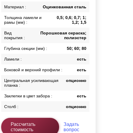
Каркасы ворот
Материал :
Оцинкованная сталь
Калитки
Толщина ламели и
0,5; 0,6; 0,7; 1;
Входные группы
рамы (мм) :
1,2; 1,5
Вид
Порошковая окраска;
покрытия :
полиэстер
ВСЕ ДЛЯ ЗАБОРА
Глубина секции (мм) :
50; 60; 80
Панели для забора
Ламели :
есть
Боковой и верхний профили :
есть
Центральная усиливающая
опционно
планка :
Заклепки в цвет забора :
есть
Столб :
опционно
Рассчитать
Задать
стоимость
вопрос