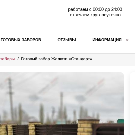
работаем с 00:00 до 24:00
отвечаем круглосуточно
 ГОТОВЫХ ЗАБОРОВ
ОТЗЫВЫ
ИНФОРМАЦИЯ
 заборы
Готовый забор Жалюзи «Стандарт»
ВЫБОР ПО МАТЕРИАЛУ
Заборы с кирпичными столбами
Заборы из евроштакетника
горизонтального
Металлические заборы для дачи
Забор жалюзи с кирпичными столбами
Металлические заборы
Металлические ограждения