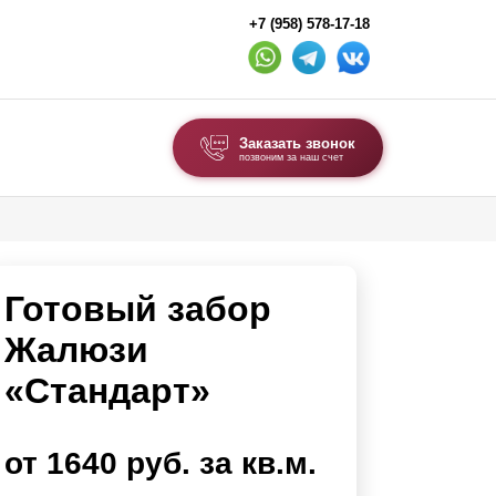
+7 (958) 578-17-18
Заказать звонок
позвоним за наш счет
ВЫБОР ПО ТИПУ
Модульные заборы и ограждения
Готовый забор
Комбинированные заборы
Секционные заборы
Жалюзи
«Стандарт»
ВОРОТА И КАЛИТКИ
Ворота откатные
от 1640 руб. за кв.м.
Ворота распашные
Ворота складные гармошка