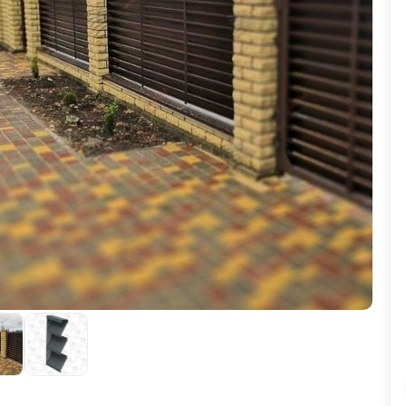
ВЫБОР ПО ХАРАКТЕРИСТИКАМ
Горизонтальные заборы
Высокие заборы
Красивые, дизайнерские заборы
ВЫБОР ПО СПОСОБУ МОНТАЖА
Заборы под ключ
Готовые заборы
Комплекты заборов-лего "сделай сам"
Быстровозводимые заборы