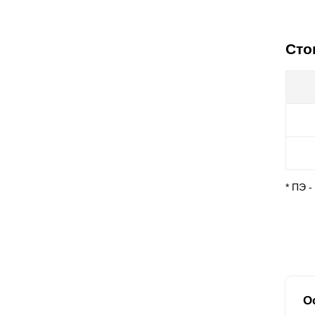
Сто
* ПЭ 
О