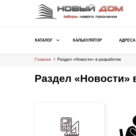
КАТАЛОГ
КАЛЬКУЛЯТОР
АДРЕСА
Главная
Раздел «Новости» в разработке
ВЫБОР ПО МОДЕЛИ
Заборы Ранчо
Раздел «Новости» 
Заборы Хай-тек
Заборы Классика
Заборы Жалюзи
ВЫБОР ПО НАЗНАЧЕНИЮ
Заборы и ограждения для детских
садов