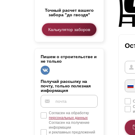
Заборы для дачи
Точный расчет вашего
Элитные заборы для коттеджей
забора "до гвоздя"
Заборы и ограждения для школ
Забор на участок 10 соток
Калькулятор заборов
Заборы и ограждения для дома
Ос
Пишем о строительстве и
не только
Получай рассылку на
почту, только полезная
информация
С
С
и
Согласен на обработку
персональных данных
Согласен на получение
информации
и рекламных предложений