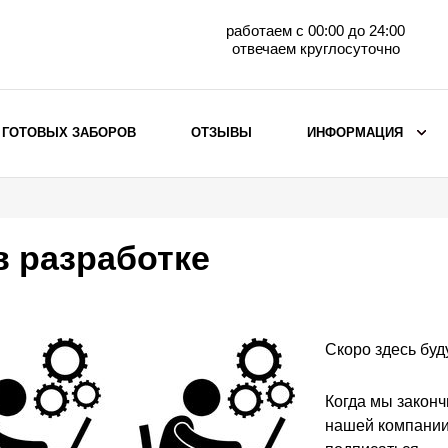
работаем с 00:00 до 24:00
отвечаем круглосуточно
 ГОТОВЫХ ЗАБОРОВ
ОТЗЫВЫ
ИНФОРМАЦИЯ
ВЫБОР ПО МАТЕРИАЛУ
Заборы с кирпичными столбами
в разработке
Заборы из евроштакетника
горизонтального
Металлические заборы для дачи
Забор жалюзи с кирпичными столбами
Скоро здесь буд
Металлические заборы
Металлические ограждения
Когда мы законч
нашей компании 