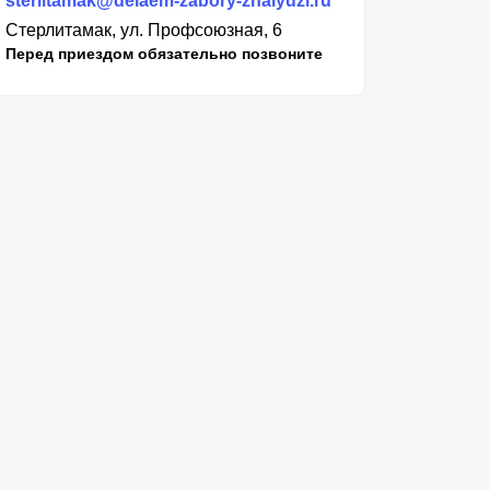
sterlitamak@delaem-zabory-zhalyuzi.ru
Стерлитамак, ул. Профсоюзная, 6
Перед приездом обязательно позвоните