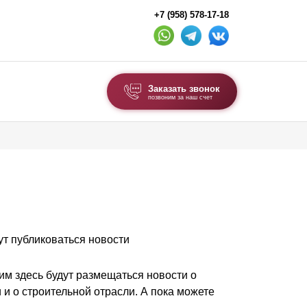
+7 (958) 578-17-18
Заказать звонок
позвоним за наш счет
ВЫБОР ПО ТИПУ
Модульные заборы и ограждения
Комбинированные заборы
Секционные заборы
ут публиковаться новости
ВОРОТА И КАЛИТКИ
Ворота откатные
им здесь будут размещаться новости о
Ворота распашные
и о строительной отрасли. А пока можете
Ворота складные гармошка