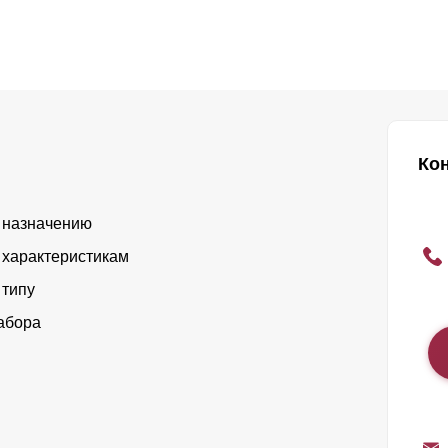
Ко
 назначению
 характеристикам
 типу
абора