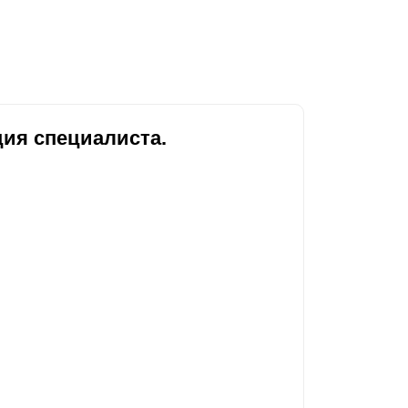
Каркасы ворот
Калитки
Входные группы
ВСЕ ДЛЯ ЗАБОРА
ия специалиста.
Панели для забора