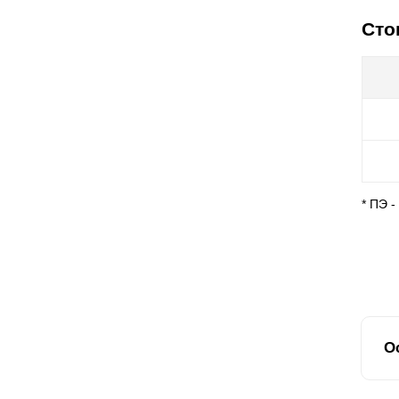
Сто
* ПЭ 
О