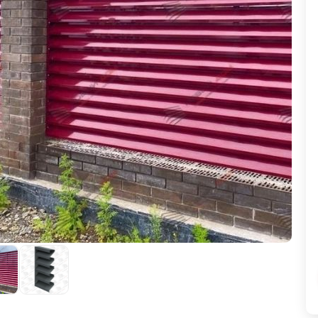
ВЫБОР ПО ХАРАКТЕРИСТИКАМ
Горизонтальные заборы
Высокие заборы
Красивые, дизайнерские заборы
ВЫБОР ПО СПОСОБУ МОНТАЖА
Заборы под ключ
Готовые заборы
Комплекты заборов-лего "сделай сам"
Быстровозводимые заборы