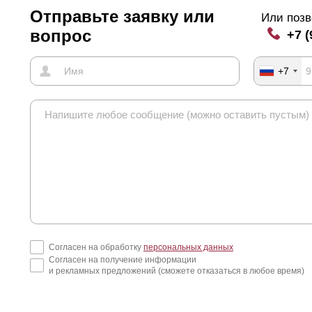
хлеста и тогда забор получится дешевле.
Отправьте заявку или
Или позв
вопрос
+7 (
еще один аспект на который нужно обратить внимание при выборе 
о в том, что с задней стороны секции, когда ее длина превышает 1
+7
го, чтобы избежать прогибания таких длинных ламелей. Крепления 
бора (см. на фото). Если ламели расположены с нахлестом, то они 
Согласен на обработку
персональных данных
Согласен на получение информации
и рекламных предложений (сможете отказаться в любое время)