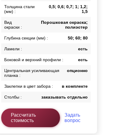
Толщина стали
0,5; 0,6; 0,7; 1; 1,2;
Каркасы ворот
(мм) :
1,5
Калитки
Входные группы
Вид
Порошковая окраска;
окраски :
полиэстер
Глубина секции (мм) :
50; 60; 80
ВСЕ ДЛЯ ЗАБОРА
Ламели :
есть
Панели для забора
Боковой и верхний профили :
есть
Центральная усиливающая
опционно
планка :
Заклепки в цвет забора :
в комплекте
Столбы :
заказывать отдельно
Рассчитать
Задать
стоимость
вопрос