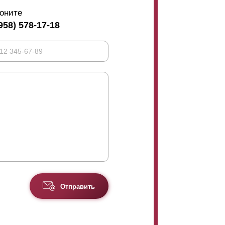
оните
958) 578-17-18
нахлеста. Это дизайнерская составляющая.
,5 метра, крепится усилитель. Нужен он для
этого усилителя видны с лицевой стороны
скрывают эти крепления.
Отправить