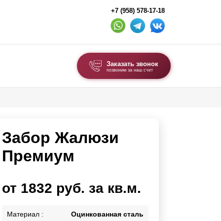
+7 (958) 578-17-18
Заказать звонок
позвоним за наш счет
ВЫБОР ПО ТИПУ
Модульные заборы и ограждения
Забор Жалюзи
Комбинированные заборы
Секционные заборы
Премиум
ВОРОТА И КАЛИТКИ
от 1832 руб. за кв.м.
Ворота откатные
Ворота распашные
Материал :
Оцинкованная сталь
Ворота складные гармошка