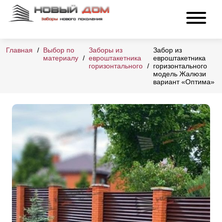
Главная
Выбор по
Заборы из
Забор из
материалу
евроштакетника
евроштакетника
горизонтального
горизонтального
модель Жалюзи
вариант «Оптима»